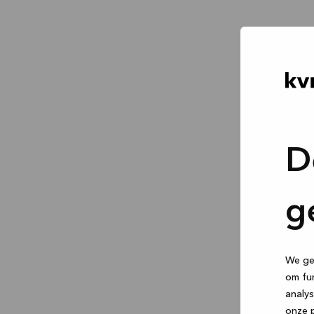
D
g
We geb
om fun
analys
onze p