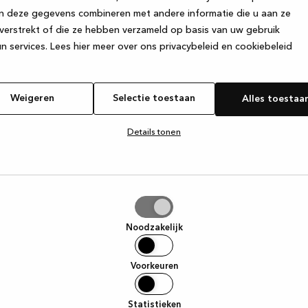
n deze gegevens combineren met andere informatie die u aan ze
verstrekt of die ze hebben verzameld op basis van uw gebruik
e exception has occurred
while loading
www.kvik.nl
(see the browser
n services.
Lees hier meer over ons privacybeleid en cookiebeleid
Weigeren
Selectie toestaan
Alles toestaa
Details tonen
tie
aan
Noodzakelijk
Voorkeuren
Statistieken