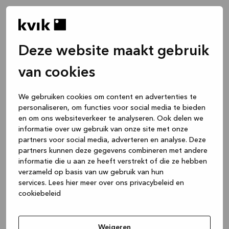
Deze website maakt gebruik
van cookies
We gebruiken cookies om content en advertenties te
personaliseren, om functies voor social media te bieden
en om ons websiteverkeer te analyseren. Ook delen we
informatie over uw gebruik van onze site met onze
partners voor social media, adverteren en analyse. Deze
partners kunnen deze gegevens combineren met andere
informatie die u aan ze heeft verstrekt of die ze hebben
verzameld op basis van uw gebruik van hun
services.
Lees hier meer over ons privacybeleid en
cookiebeleid
Application error: a client-side exception has occurred
while
loading
www.kvik.nl
(see the browser console for more
Weigeren