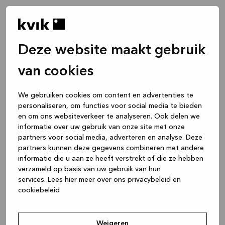
Deze website maakt gebruik
van cookies
We gebruiken cookies om content en advertenties te
personaliseren, om functies voor social media te bieden
en om ons websiteverkeer te analyseren. Ook delen we
informatie over uw gebruik van onze site met onze
partners voor social media, adverteren en analyse. Deze
partners kunnen deze gegevens combineren met andere
informatie die u aan ze heeft verstrekt of die ze hebben
verzameld op basis van uw gebruik van hun
services.
Lees hier meer over ons privacybeleid en
cookiebeleid
Application error: a client-side exception has occurred
while
loading
www.kvik.nl
(see the browser console for more
Weigeren