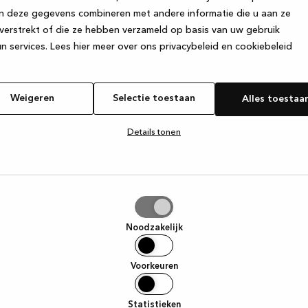
n deze gegevens combineren met andere informatie die u aan ze
verstrekt of die ze hebben verzameld op basis van uw gebruik
e exception has occurred
while loading
www.kvik.nl
(see the browser
n services.
Lees hier meer over ons privacybeleid en cookiebeleid
Weigeren
Selectie toestaan
Alles toestaa
Details tonen
tie
aan
Noodzakelijk
Voorkeuren
Statistieken