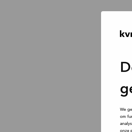
D
g
We geb
om fun
analys
onze p