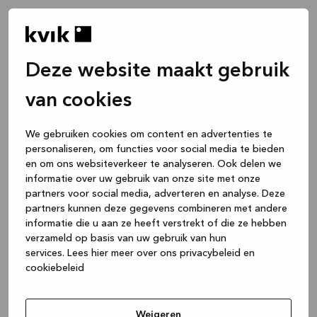
Deze website maakt gebruik
van cookies
We gebruiken cookies om content en advertenties te
personaliseren, om functies voor social media te bieden
en om ons websiteverkeer te analyseren. Ook delen we
informatie over uw gebruik van onze site met onze
partners voor social media, adverteren en analyse. Deze
partners kunnen deze gegevens combineren met andere
informatie die u aan ze heeft verstrekt of die ze hebben
verzameld op basis van uw gebruik van hun
services.
Lees hier meer over ons privacybeleid en
cookiebeleid
Application error: a client-side exception has occurred
while
loading
www.kvik.nl
(see the browser console for more
Weigeren