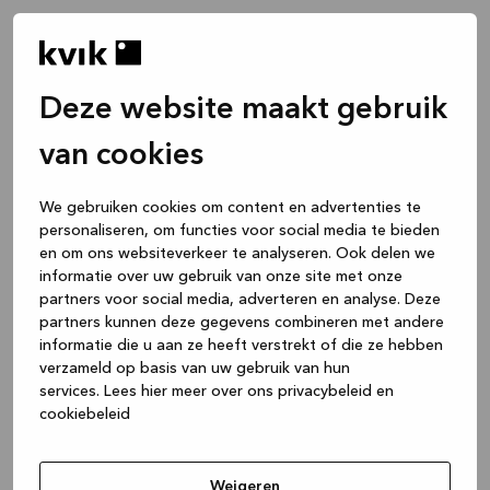
Deze website maakt gebruik
van cookies
We gebruiken cookies om content en advertenties te
personaliseren, om functies voor social media te bieden
en om ons websiteverkeer te analyseren. Ook delen we
informatie over uw gebruik van onze site met onze
partners voor social media, adverteren en analyse. Deze
partners kunnen deze gegevens combineren met andere
informatie die u aan ze heeft verstrekt of die ze hebben
verzameld op basis van uw gebruik van hun
services.
Lees hier meer over ons privacybeleid en
cookiebeleid
Application error: a client-side exception has occurred
while
loading
www.kvik.nl
(see the browser console for more
Weigeren