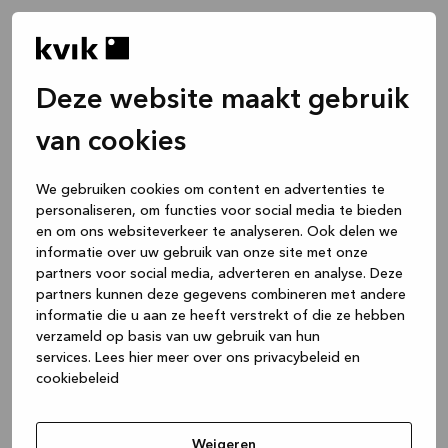
Deze website maakt gebruik
van cookies
We gebruiken cookies om content en advertenties te
personaliseren, om functies voor social media te bieden
en om ons websiteverkeer te analyseren. Ook delen we
informatie over uw gebruik van onze site met onze
partners voor social media, adverteren en analyse. Deze
partners kunnen deze gegevens combineren met andere
informatie die u aan ze heeft verstrekt of die ze hebben
verzameld op basis van uw gebruik van hun
services.
Lees hier meer over ons privacybeleid en
cookiebeleid
Application error: a client-side exception has occurred
while
loading
www.kvik.nl
(see the browser console for more
Weigeren