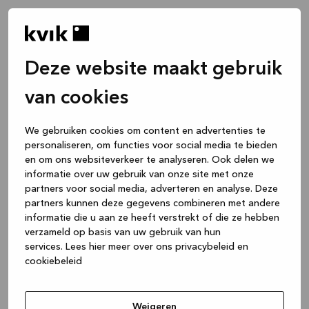
Deze website maakt gebruik
van cookies
We gebruiken cookies om content en advertenties te
personaliseren, om functies voor social media te bieden
en om ons websiteverkeer te analyseren. Ook delen we
informatie over uw gebruik van onze site met onze
partners voor social media, adverteren en analyse. Deze
partners kunnen deze gegevens combineren met andere
informatie die u aan ze heeft verstrekt of die ze hebben
verzameld op basis van uw gebruik van hun
services.
Lees hier meer over ons privacybeleid en
cookiebeleid
Application error: a client-side exception has occurred
while
loading
www.kvik.nl
(see the browser console for more
Weigeren