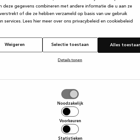
n deze gegevens combineren met andere informatie die u aan ze
verstrekt of die ze hebben verzameld op basis van uw gebruik
e exception has occurred
while loading
www.kvik.nl
(see the browser
n services.
Lees hier meer over ons privacybeleid en cookiebeleid
Weigeren
Selectie toestaan
Alles toestaa
Details tonen
tie
aan
Noodzakelijk
Voorkeuren
Statistieken