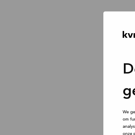
D
g
We geb
om fun
analys
onze p