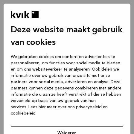
Deze website maakt gebruik
van cookies
We gebruiken cookies om content en advertenties te
personaliseren, om functies voor social media te bieden
en om ons websiteverkeer te analyseren. Ook delen we
informatie over uw gebruik van onze site met onze
partners voor social media, adverteren en analyse. Deze
partners kunnen deze gegevens combineren met andere
informatie die u aan ze heeft verstrekt of die ze hebben
verzameld op basis van uw gebruik van hun
services.
Lees hier meer over ons privacybeleid en
cookiebeleid
Application error: a client-side exception has occurred
while
loading
www.kvik.nl
(see the browser console for more
Weigeren