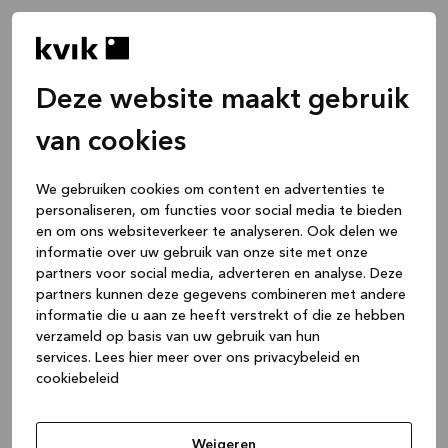
Deze website maakt gebruik
van cookies
We gebruiken cookies om content en advertenties te
personaliseren, om functies voor social media te bieden
en om ons websiteverkeer te analyseren. Ook delen we
informatie over uw gebruik van onze site met onze
partners voor social media, adverteren en analyse. Deze
partners kunnen deze gegevens combineren met andere
informatie die u aan ze heeft verstrekt of die ze hebben
verzameld op basis van uw gebruik van hun
services.
Lees hier meer over ons privacybeleid en
cookiebeleid
Application error: a client-side exception has occurred
while
loading
www.kvik.nl
(see the browser console for more
Weigeren