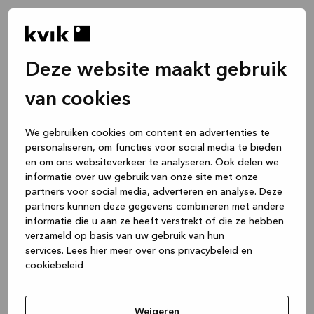
Deze website maakt gebruik
van cookies
We gebruiken cookies om content en advertenties te
personaliseren, om functies voor social media te bieden
en om ons websiteverkeer te analyseren. Ook delen we
informatie over uw gebruik van onze site met onze
partners voor social media, adverteren en analyse. Deze
partners kunnen deze gegevens combineren met andere
informatie die u aan ze heeft verstrekt of die ze hebben
verzameld op basis van uw gebruik van hun
services.
Lees hier meer over ons privacybeleid en
cookiebeleid
Application error: a client-side exception has occurred
while
loading
www.kvik.nl
(see the browser console for more
Weigeren