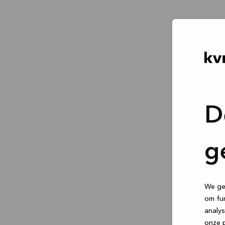
D
g
We geb
om fun
analys
onze p