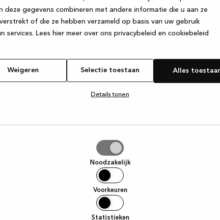
n deze gegevens combineren met andere informatie die u aan ze
verstrekt of die ze hebben verzameld op basis van uw gebruik
e exception has occurred
while loading
www.kvik.nl
(see the browser
n services.
Lees hier meer over ons privacybeleid en cookiebeleid
Weigeren
Selectie toestaan
Alles toestaa
Details tonen
tie
aan
Noodzakelijk
Voorkeuren
Statistieken