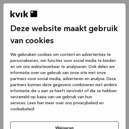
Deze website maakt gebruik
van cookies
We gebruiken cookies om content en advertenties te
personaliseren, om functies voor social media te bieden
en om ons websiteverkeer te analyseren. Ook delen we
informatie over uw gebruik van onze site met onze
partners voor social media, adverteren en analyse. Deze
partners kunnen deze gegevens combineren met andere
informatie die u aan ze heeft verstrekt of die ze hebben
verzameld op basis van uw gebruik van hun
services.
Lees hier meer over ons privacybeleid en
cookiebeleid
Application error: a client-side exception has occurred
while
loading
www.kvik.nl
(see the browser console for more
Weigeren