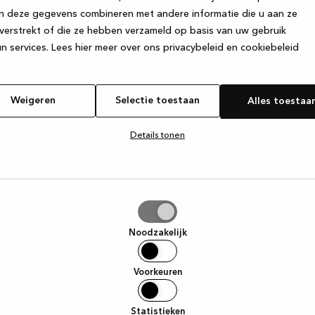
n deze gegevens combineren met andere informatie die u aan ze
verstrekt of die ze hebben verzameld op basis van uw gebruik
e exception has occurred
while loading
www.kvik.nl
(see the browser
n services.
Lees hier meer over ons privacybeleid en cookiebeleid
Weigeren
Selectie toestaan
Alles toestaa
Details tonen
tie
aan
Noodzakelijk
Voorkeuren
Statistieken