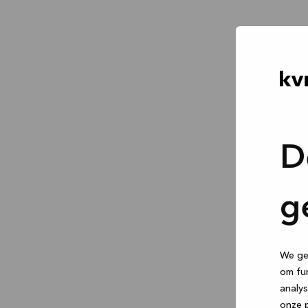
D
g
We geb
om fun
analys
onze p