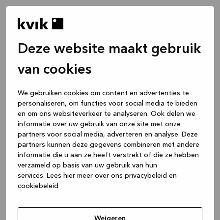
Deze website maakt gebruik
van cookies
We gebruiken cookies om content en advertenties te
personaliseren, om functies voor social media te bieden
en om ons websiteverkeer te analyseren. Ook delen we
informatie over uw gebruik van onze site met onze
partners voor social media, adverteren en analyse. Deze
partners kunnen deze gegevens combineren met andere
informatie die u aan ze heeft verstrekt of die ze hebben
verzameld op basis van uw gebruik van hun
services.
Lees hier meer over ons privacybeleid en
cookiebeleid
Application error: a client-side exception has occurred
while
loading
www.kvik.nl
(see the browser console for more
Weigeren