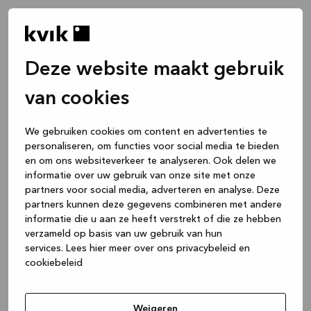
Deze website maakt gebruik
van cookies
We gebruiken cookies om content en advertenties te
personaliseren, om functies voor social media te bieden
en om ons websiteverkeer te analyseren. Ook delen we
informatie over uw gebruik van onze site met onze
partners voor social media, adverteren en analyse. Deze
partners kunnen deze gegevens combineren met andere
informatie die u aan ze heeft verstrekt of die ze hebben
verzameld op basis van uw gebruik van hun
services.
Lees hier meer over ons privacybeleid en
cookiebeleid
Application error: a client-side exception has occurred
while
loading
www.kvik.nl
(see the browser console for more
Weigeren