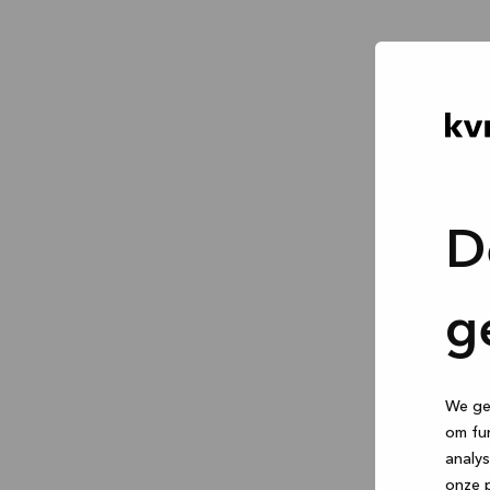
D
g
We geb
om fun
analys
onze p