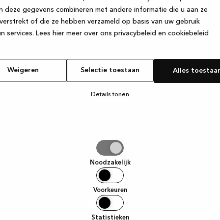
n deze gegevens combineren met andere informatie die u aan ze
verstrekt of die ze hebben verzameld op basis van uw gebruik
e exception has occurred
while loading
www.kvik.nl
(see the browser
n services.
Lees hier meer over ons privacybeleid en cookiebeleid
Weigeren
Selectie toestaan
Alles toestaa
Details tonen
tie
aan
Noodzakelijk
Voorkeuren
Statistieken