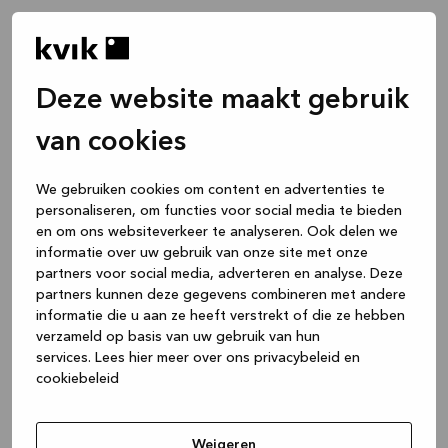
Deze website maakt gebruik
van cookies
We gebruiken cookies om content en advertenties te
personaliseren, om functies voor social media te bieden
en om ons websiteverkeer te analyseren. Ook delen we
informatie over uw gebruik van onze site met onze
partners voor social media, adverteren en analyse. Deze
partners kunnen deze gegevens combineren met andere
informatie die u aan ze heeft verstrekt of die ze hebben
verzameld op basis van uw gebruik van hun
services.
Lees hier meer over ons privacybeleid en
cookiebeleid
Application error: a client-side exception has occurred
while
loading
www.kvik.nl
(see the browser console for more
Weigeren