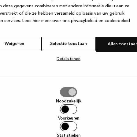
n deze gegevens combineren met andere informatie die u aan ze
verstrekt of die ze hebben verzameld op basis van uw gebruik
e exception has occurred
while loading
www.kvik.nl
(see the browser
n services.
Lees hier meer over ons privacybeleid en cookiebeleid
Weigeren
Selectie toestaan
Alles toestaa
Details tonen
tie
aan
Noodzakelijk
Voorkeuren
Statistieken