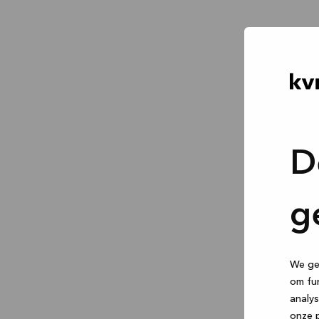
D
g
We geb
om fun
analys
onze p