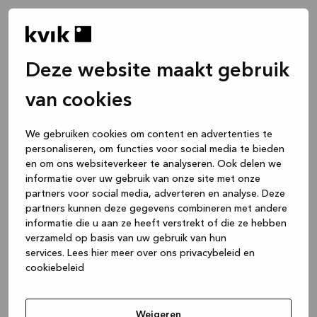
Deze website maakt gebruik
van cookies
We gebruiken cookies om content en advertenties te
personaliseren, om functies voor social media te bieden
en om ons websiteverkeer te analyseren. Ook delen we
informatie over uw gebruik van onze site met onze
partners voor social media, adverteren en analyse. Deze
partners kunnen deze gegevens combineren met andere
informatie die u aan ze heeft verstrekt of die ze hebben
verzameld op basis van uw gebruik van hun
services.
Lees hier meer over ons privacybeleid en
cookiebeleid
Application error: a client-side exception has occurred
while
loading
www.kvik.nl
(see the browser console for more
Weigeren