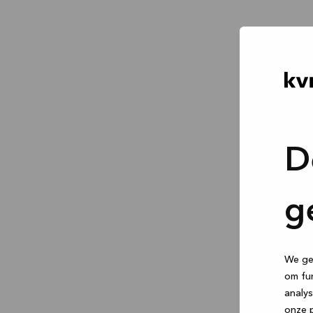
D
g
We geb
om fun
analys
onze p