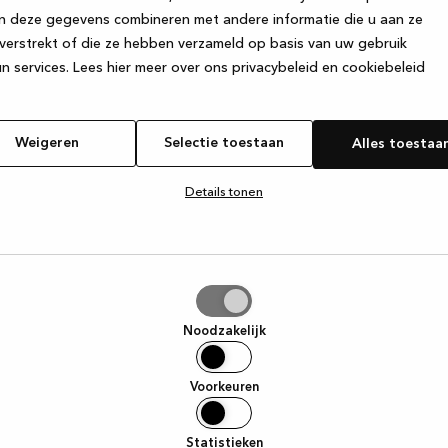
n deze gegevens combineren met andere informatie die u aan ze
verstrekt of die ze hebben verzameld op basis van uw gebruik
e exception has occurred
while loading
www.kvik.nl
(see the browser
n services.
Lees hier meer over ons privacybeleid en cookiebeleid
Weigeren
Selectie toestaan
Alles toestaa
Details tonen
tie
aan
Noodzakelijk
Voorkeuren
Statistieken