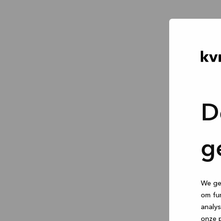
D
g
We geb
om fun
analys
onze p