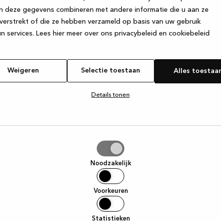
n deze gegevens combineren met andere informatie die u aan ze
verstrekt of die ze hebben verzameld op basis van uw gebruik
e exception has occurred
while loading
www.kvik.nl
(see the browser
n services.
Lees hier meer over ons privacybeleid en cookiebeleid
Weigeren
Selectie toestaan
Alles toestaa
Details tonen
tie
aan
Noodzakelijk
Voorkeuren
Statistieken