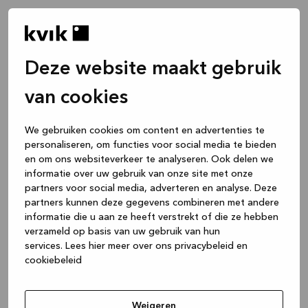
Deze website maakt gebruik
van cookies
We gebruiken cookies om content en advertenties te
personaliseren, om functies voor social media te bieden
en om ons websiteverkeer te analyseren. Ook delen we
informatie over uw gebruik van onze site met onze
partners voor social media, adverteren en analyse. Deze
partners kunnen deze gegevens combineren met andere
informatie die u aan ze heeft verstrekt of die ze hebben
verzameld op basis van uw gebruik van hun
services.
Lees hier meer over ons privacybeleid en
cookiebeleid
Application error: a client-side exception has occurred
while
loading
www.kvik.nl
(see the browser console for more
Weigeren