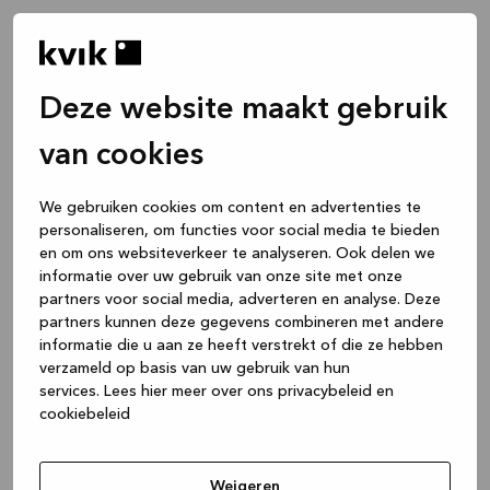
Deze website maakt gebruik
van cookies
We gebruiken cookies om content en advertenties te
personaliseren, om functies voor social media te bieden
en om ons websiteverkeer te analyseren. Ook delen we
informatie over uw gebruik van onze site met onze
partners voor social media, adverteren en analyse. Deze
partners kunnen deze gegevens combineren met andere
informatie die u aan ze heeft verstrekt of die ze hebben
verzameld op basis van uw gebruik van hun
services.
Lees hier meer over ons privacybeleid en
cookiebeleid
Application error: a client-side exception has occurred
while
loading
www.kvik.nl
(see the browser console for more
Weigeren