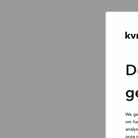
D
g
We geb
om fun
analys
onze p