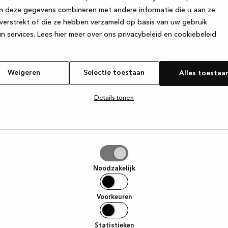
n deze gegevens combineren met andere informatie die u aan ze
verstrekt of die ze hebben verzameld op basis van uw gebruik
e exception has occurred
while loading
www.kvik.nl
(see the browser
n services.
Lees hier meer over ons privacybeleid en cookiebeleid
Weigeren
Selectie toestaan
Alles toestaa
Details tonen
tie
aan
Noodzakelijk
Voorkeuren
Statistieken