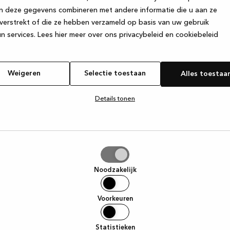
n deze gegevens combineren met andere informatie die u aan ze
verstrekt of die ze hebben verzameld op basis van uw gebruik
e exception has occurred
while loading
www.kvik.nl
(see the browser
n services.
Lees hier meer over ons privacybeleid en cookiebeleid
Weigeren
Selectie toestaan
Alles toestaa
Details tonen
tie
aan
Noodzakelijk
Voorkeuren
Statistieken