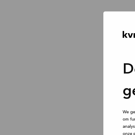
D
g
We geb
om fun
analys
onze p