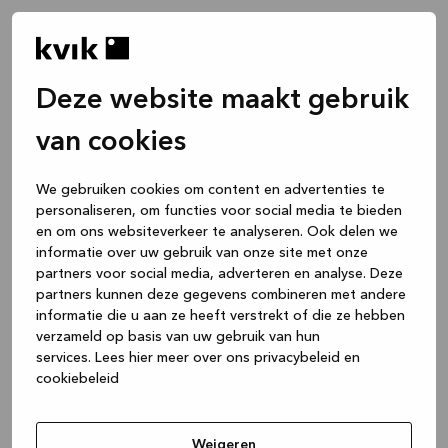
Deze website maakt gebruik
van cookies
We gebruiken cookies om content en advertenties te
personaliseren, om functies voor social media te bieden
en om ons websiteverkeer te analyseren. Ook delen we
informatie over uw gebruik van onze site met onze
partners voor social media, adverteren en analyse. Deze
partners kunnen deze gegevens combineren met andere
informatie die u aan ze heeft verstrekt of die ze hebben
verzameld op basis van uw gebruik van hun
services.
Lees hier meer over ons privacybeleid en
cookiebeleid
Application error: a client-side exception has occurred
while
loading
www.kvik.nl
(see the browser console for more
Weigeren