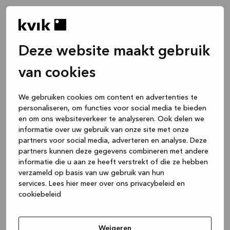
Deze website maakt gebruik
van cookies
We gebruiken cookies om content en advertenties te
personaliseren, om functies voor social media te bieden
en om ons websiteverkeer te analyseren. Ook delen we
informatie over uw gebruik van onze site met onze
partners voor social media, adverteren en analyse. Deze
partners kunnen deze gegevens combineren met andere
informatie die u aan ze heeft verstrekt of die ze hebben
verzameld op basis van uw gebruik van hun
services.
Lees hier meer over ons privacybeleid en
cookiebeleid
Application error: a client-side exception has occurred
while
loading
www.kvik.nl
(see the browser console for more
Weigeren