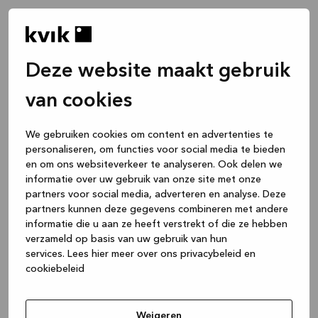
Deze website maakt gebruik
van cookies
We gebruiken cookies om content en advertenties te
personaliseren, om functies voor social media te bieden
en om ons websiteverkeer te analyseren. Ook delen we
informatie over uw gebruik van onze site met onze
partners voor social media, adverteren en analyse. Deze
partners kunnen deze gegevens combineren met andere
informatie die u aan ze heeft verstrekt of die ze hebben
verzameld op basis van uw gebruik van hun
services.
Lees hier meer over ons privacybeleid en
cookiebeleid
Application error: a client-side exception has occurred
while
loading
www.kvik.nl
(see the browser console for more
Weigeren