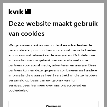
Deze website maakt gebruik
van cookies
We gebruiken cookies om content en advertenties te
personaliseren, om functies voor social media te bieden
en om ons websiteverkeer te analyseren. Ook delen we
informatie over uw gebruik van onze site met onze
partners voor social media, adverteren en analyse. Deze
partners kunnen deze gegevens combineren met andere
informatie die u aan ze heeft verstrekt of die ze hebben
verzameld op basis van uw gebruik van hun
services.
Lees hier meer over ons privacybeleid en
cookiebeleid
Application error: a client-side exception has occurred
while
loading
www.kvik.nl
(see the browser console for more
Weigeren