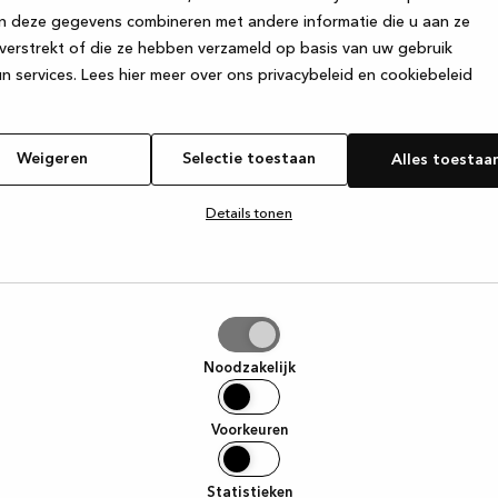
n deze gegevens combineren met andere informatie die u aan ze
verstrekt of die ze hebben verzameld op basis van uw gebruik
e exception has occurred
while loading
www.kvik.nl
(see the browser
n services.
Lees hier meer over ons privacybeleid en cookiebeleid
Weigeren
Selectie toestaan
Alles toestaa
Details tonen
tie
aan
Noodzakelijk
Voorkeuren
Statistieken