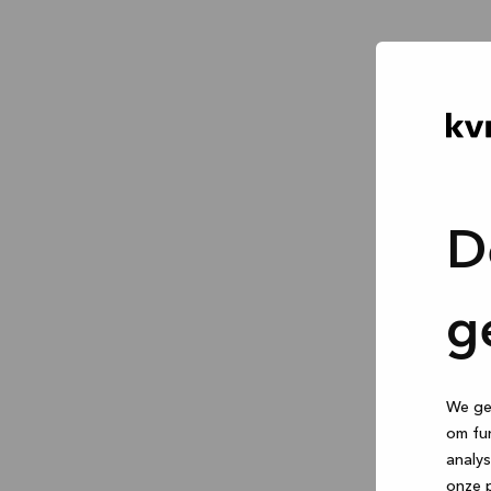
D
g
We geb
om fun
analys
onze p