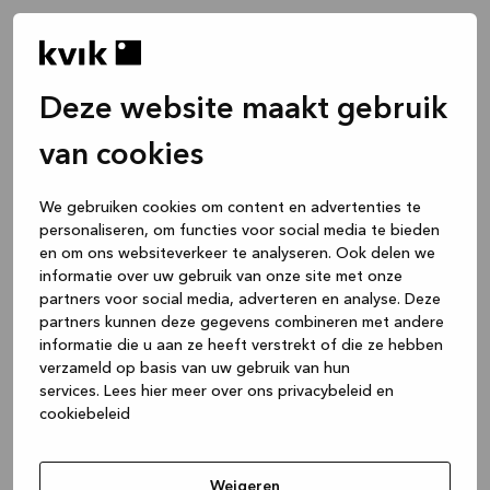
Deze website maakt gebruik
van cookies
We gebruiken cookies om content en advertenties te
personaliseren, om functies voor social media te bieden
en om ons websiteverkeer te analyseren. Ook delen we
informatie over uw gebruik van onze site met onze
partners voor social media, adverteren en analyse. Deze
partners kunnen deze gegevens combineren met andere
informatie die u aan ze heeft verstrekt of die ze hebben
verzameld op basis van uw gebruik van hun
services.
Lees hier meer over ons privacybeleid en
cookiebeleid
Application error: a client-side exception has occurred
while
loading
www.kvik.nl
(see the browser console for more
Weigeren