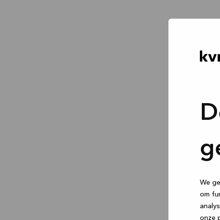
D
g
We geb
om fun
analys
onze p