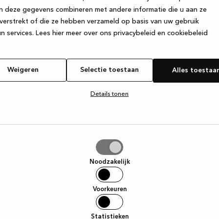
n deze gegevens combineren met andere informatie die u aan ze
verstrekt of die ze hebben verzameld op basis van uw gebruik
e exception has occurred
while loading
www.kvik.nl
(see the browser
n services.
Lees hier meer over ons privacybeleid en cookiebeleid
Weigeren
Selectie toestaan
Alles toestaa
Details tonen
tie
aan
Noodzakelijk
Voorkeuren
Statistieken