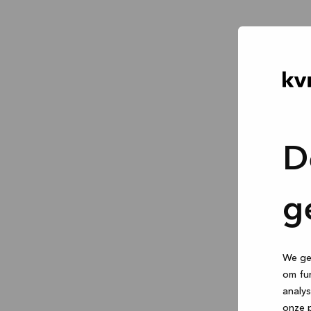
D
g
We geb
om fun
analys
onze p