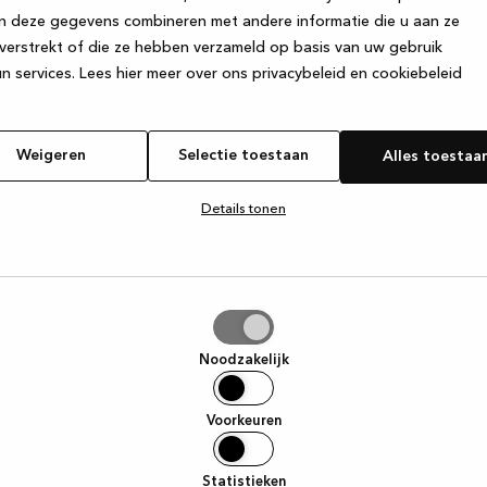
n deze gegevens combineren met andere informatie die u aan ze
verstrekt of die ze hebben verzameld op basis van uw gebruik
e exception has occurred
while loading
www.kvik.nl
(see the browser
n services.
Lees hier meer over ons privacybeleid en cookiebeleid
Weigeren
Selectie toestaan
Alles toestaa
Details tonen
tie
aan
Noodzakelijk
Voorkeuren
Statistieken