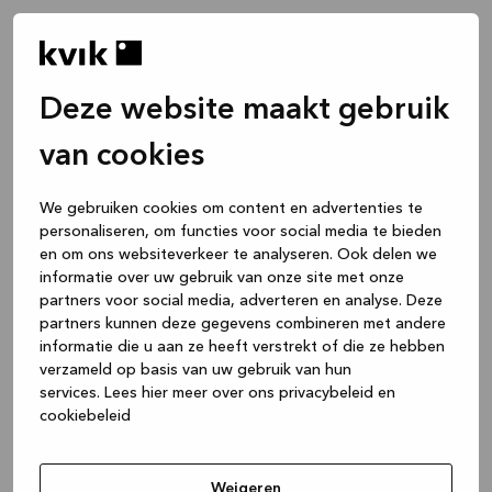
Deze website maakt gebruik
van cookies
We gebruiken cookies om content en advertenties te
personaliseren, om functies voor social media te bieden
en om ons websiteverkeer te analyseren. Ook delen we
informatie over uw gebruik van onze site met onze
partners voor social media, adverteren en analyse. Deze
partners kunnen deze gegevens combineren met andere
informatie die u aan ze heeft verstrekt of die ze hebben
verzameld op basis van uw gebruik van hun
services.
Lees hier meer over ons privacybeleid en
cookiebeleid
Application error: a client-side exception has occurred
while
loading
www.kvik.nl
(see the browser console for more
Weigeren