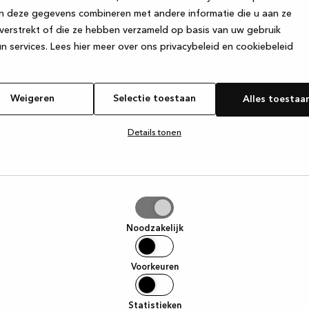
n deze gegevens combineren met andere informatie die u aan ze
verstrekt of die ze hebben verzameld op basis van uw gebruik
e exception has occurred
while loading
www.kvik.nl
(see the browser
n services.
Lees hier meer over ons privacybeleid en cookiebeleid
Weigeren
Selectie toestaan
Alles toestaa
Details tonen
tie
aan
Noodzakelijk
Voorkeuren
Statistieken