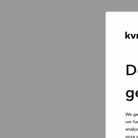
D
g
We geb
om fun
analys
onze p