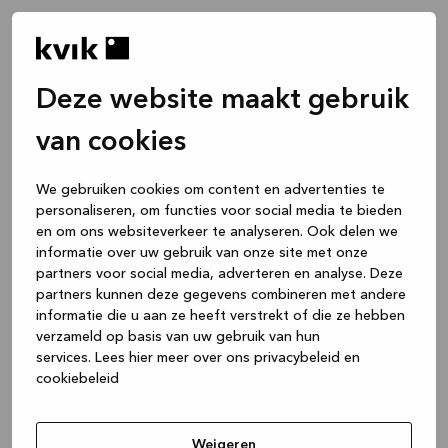
Deze website maakt gebruik
van cookies
We gebruiken cookies om content en advertenties te
personaliseren, om functies voor social media te bieden
en om ons websiteverkeer te analyseren. Ook delen we
informatie over uw gebruik van onze site met onze
partners voor social media, adverteren en analyse. Deze
partners kunnen deze gegevens combineren met andere
informatie die u aan ze heeft verstrekt of die ze hebben
verzameld op basis van uw gebruik van hun
services.
Lees hier meer over ons privacybeleid en
cookiebeleid
Application error: a client-side exception has occurred
while
loading
www.kvik.nl
(see the browser console for more
Weigeren