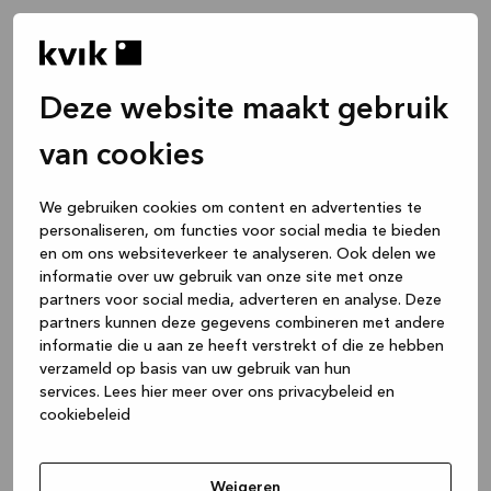
Deze website maakt gebruik
van cookies
We gebruiken cookies om content en advertenties te
personaliseren, om functies voor social media te bieden
en om ons websiteverkeer te analyseren. Ook delen we
informatie over uw gebruik van onze site met onze
partners voor social media, adverteren en analyse. Deze
partners kunnen deze gegevens combineren met andere
informatie die u aan ze heeft verstrekt of die ze hebben
verzameld op basis van uw gebruik van hun
services.
Lees hier meer over ons privacybeleid en
cookiebeleid
Application error: a client-side exception has occurred
while
loading
www.kvik.nl
(see the browser console for more
Weigeren