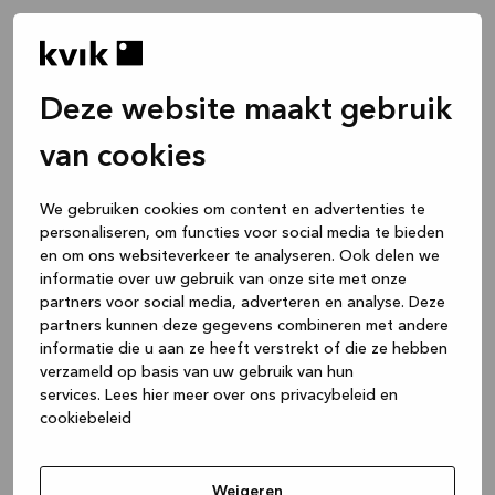
Deze website maakt gebruik
van cookies
We gebruiken cookies om content en advertenties te
personaliseren, om functies voor social media te bieden
en om ons websiteverkeer te analyseren. Ook delen we
informatie over uw gebruik van onze site met onze
partners voor social media, adverteren en analyse. Deze
partners kunnen deze gegevens combineren met andere
informatie die u aan ze heeft verstrekt of die ze hebben
verzameld op basis van uw gebruik van hun
services.
Lees hier meer over ons privacybeleid en
cookiebeleid
Application error: a client-side exception has occurred
while
loading
www.kvik.nl
(see the browser console for more
Weigeren