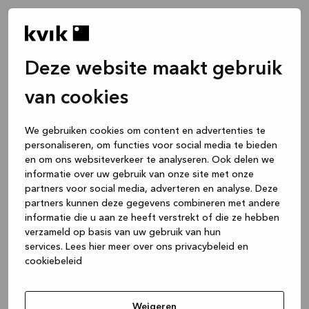
Deze website maakt gebruik
van cookies
We gebruiken cookies om content en advertenties te
personaliseren, om functies voor social media te bieden
en om ons websiteverkeer te analyseren. Ook delen we
informatie over uw gebruik van onze site met onze
partners voor social media, adverteren en analyse. Deze
partners kunnen deze gegevens combineren met andere
informatie die u aan ze heeft verstrekt of die ze hebben
verzameld op basis van uw gebruik van hun
services.
Lees hier meer over ons privacybeleid en
cookiebeleid
Application error: a client-side exception has occurred
while
loading
www.kvik.nl
(see the browser console for more
Weigeren