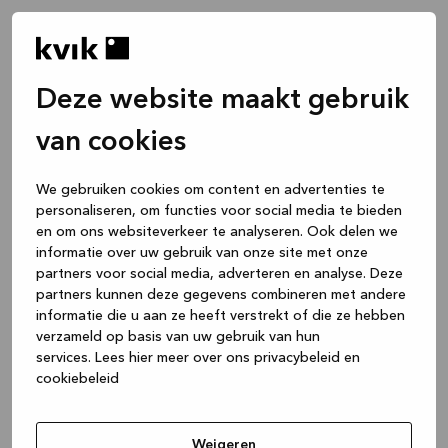
Deze website maakt gebruik
van cookies
We gebruiken cookies om content en advertenties te
personaliseren, om functies voor social media te bieden
en om ons websiteverkeer te analyseren. Ook delen we
informatie over uw gebruik van onze site met onze
partners voor social media, adverteren en analyse. Deze
partners kunnen deze gegevens combineren met andere
informatie die u aan ze heeft verstrekt of die ze hebben
verzameld op basis van uw gebruik van hun
services.
Lees hier meer over ons privacybeleid en
cookiebeleid
Application error: a client-side exception has occurred
while
loading
www.kvik.nl
(see the browser console for more
Weigeren