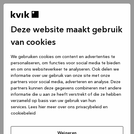
Deze website maakt gebruik
van cookies
We gebruiken cookies om content en advertenties te
personaliseren, om functies voor social media te bieden
en om ons websiteverkeer te analyseren. Ook delen we
informatie over uw gebruik van onze site met onze
partners voor social media, adverteren en analyse. Deze
partners kunnen deze gegevens combineren met andere
informatie die u aan ze heeft verstrekt of die ze hebben
verzameld op basis van uw gebruik van hun
services.
Lees hier meer over ons privacybeleid en
cookiebeleid
Application error: a client-side exception has occurred
while
loading
www.kvik.nl
(see the browser console for more
Weigeren