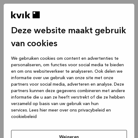
Deze website maakt gebruik
van cookies
We gebruiken cookies om content en advertenties te
personaliseren, om functies voor social media te bieden
en om ons websiteverkeer te analyseren. Ook delen we
informatie over uw gebruik van onze site met onze
partners voor social media, adverteren en analyse. Deze
partners kunnen deze gegevens combineren met andere
informatie die u aan ze heeft verstrekt of die ze hebben
verzameld op basis van uw gebruik van hun
services.
Lees hier meer over ons privacybeleid en
cookiebeleid
Application error: a client-side exception has occurred
while
loading
www.kvik.nl
(see the browser console for more
Weigeren