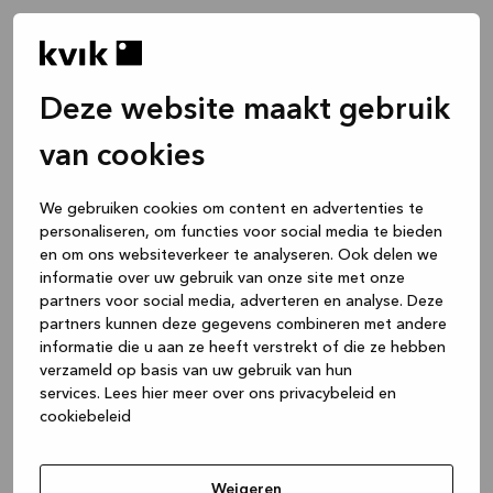
Deze website maakt gebruik
van cookies
We gebruiken cookies om content en advertenties te
personaliseren, om functies voor social media te bieden
en om ons websiteverkeer te analyseren. Ook delen we
informatie over uw gebruik van onze site met onze
partners voor social media, adverteren en analyse. Deze
partners kunnen deze gegevens combineren met andere
informatie die u aan ze heeft verstrekt of die ze hebben
verzameld op basis van uw gebruik van hun
services.
Lees hier meer over ons privacybeleid en
cookiebeleid
Application error: a client-side exception has occurred
while
loading
www.kvik.nl
(see the browser console for more
Weigeren