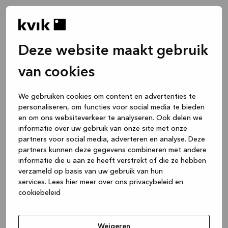
Deze website maakt gebruik
van cookies
We gebruiken cookies om content en advertenties te
personaliseren, om functies voor social media te bieden
en om ons websiteverkeer te analyseren. Ook delen we
informatie over uw gebruik van onze site met onze
partners voor social media, adverteren en analyse. Deze
partners kunnen deze gegevens combineren met andere
informatie die u aan ze heeft verstrekt of die ze hebben
verzameld op basis van uw gebruik van hun
services.
Lees hier meer over ons privacybeleid en
cookiebeleid
Application error: a client-side exception has occurred
while
loading
www.kvik.nl
(see the browser console for more
Weigeren