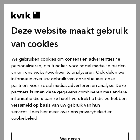
Deze website maakt gebruik
van cookies
We gebruiken cookies om content en advertenties te
personaliseren, om functies voor social media te bieden
en om ons websiteverkeer te analyseren. Ook delen we
informatie over uw gebruik van onze site met onze
partners voor social media, adverteren en analyse. Deze
partners kunnen deze gegevens combineren met andere
informatie die u aan ze heeft verstrekt of die ze hebben
verzameld op basis van uw gebruik van hun
services.
Lees hier meer over ons privacybeleid en
cookiebeleid
Application error: a client-side exception has occurred
while
loading
www.kvik.nl
(see the browser console for more
Weigeren