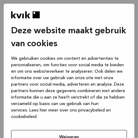
Deze website maakt gebruik
van cookies
We gebruiken cookies om content en advertenties te
personaliseren, om functies voor social media te bieden
en om ons websiteverkeer te analyseren. Ook delen we
informatie over uw gebruik van onze site met onze
partners voor social media, adverteren en analyse. Deze
partners kunnen deze gegevens combineren met andere
informatie die u aan ze heeft verstrekt of die ze hebben
verzameld op basis van uw gebruik van hun
services.
Lees hier meer over ons privacybeleid en
cookiebeleid
Application error: a client-side exception has occurred
while
loading
www.kvik.nl
(see the browser console for more
Weigeren