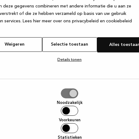
n deze gegevens combineren met andere informatie die u aan ze
verstrekt of die ze hebben verzameld op basis van uw gebruik
e exception has occurred
while loading
www.kvik.nl
(see the browser
n services.
Lees hier meer over ons privacybeleid en cookiebeleid
Weigeren
Selectie toestaan
Alles toestaa
Details tonen
tie
aan
Noodzakelijk
Voorkeuren
Statistieken