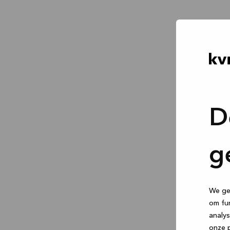
D
g
We geb
om fun
analys
onze p