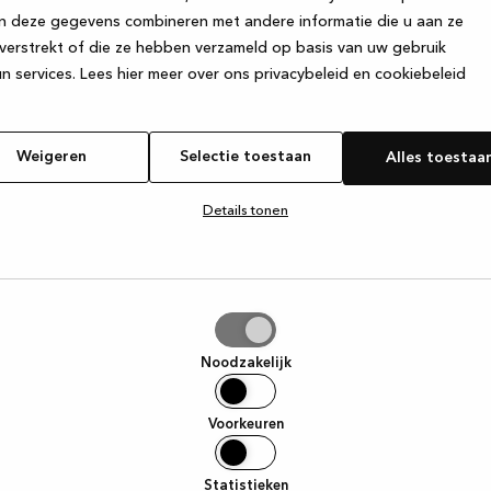
n deze gegevens combineren met andere informatie die u aan ze
verstrekt of die ze hebben verzameld op basis van uw gebruik
e exception has occurred
while loading
www.kvik.nl
(see the browser
n services.
Lees hier meer over ons privacybeleid en cookiebeleid
Weigeren
Selectie toestaan
Alles toestaa
Details tonen
tie
aan
Noodzakelijk
Voorkeuren
Statistieken