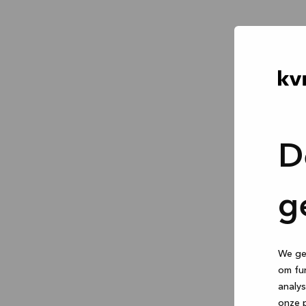
D
g
We geb
om fun
analys
onze p